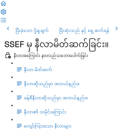
ပြီးခဲ့သော ပို့ချချက်
ပြီးဆုံးသည် နှင့် ရှေ့ဆက်ရန်
SSEF မှ နီလာမိတ်ဆက်ခြင်း။
နီလာအကြောင်း နားလည်သဘောပေါက်ခြင်း
နီလာ မိတ်ဆက်
နီလာဆိုသည်မှာ အဘယ်နည်း။
ဖန်စီနီလာဆိုသည်မှာ အဘယ်နည်း။
နီလာ၏ သမိုင်းကြောင်း
ကျော်ကြားသော နီလာများ