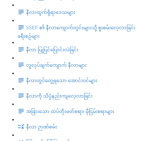
နီလာထွက်ရှိရာဒေသများ
SSEF ၏ နီလာကျောက်တွင်းများသို့ စူးစမ်းလေ့လာခြင်း
ခရီးစဉ်များ
နီလာ ပြုပြင်ပြောင်းလဲခြင်း
လူလုပ်ချက်ကျောက် နီလာများ
နီလာတွင်တွေ့ရသော အောင်းဝင်များ
နီလာကို သိပ္ပံနည်းကျလေ့လာခြင်း
အခြားသော ထပ်တိုးဖတ်စရာ၊ မှီငြမ်းစရာများ
နီလာ ဉာဏ်စမ်း